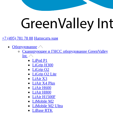
+7 (495) 781 78 88
Написать нам
Оборудование
Сканирующее и ГНСС оборудование GreenValley
Int.
LiPod P1
LiGrip H300
LiGrip O2
LiGrip O2 Lite
LiAir X3
LiAir X4 Plus
LiAir H600
LiAir H800
LiAir H1500F
LiMobile M2
LiMobile M2 Ultra
LiBase RTK