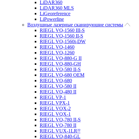
LiDAR360
LiDAR360 MLS
LiGeoreference
LiPowerline
Воздушные лазерные сканирующие системы
RIEGL VQ-1560 III-S
RIEGL VQ-1560 II-S
RIEGL VQ-1560i-DW
RIEGL VQ-1460
RIEGL VQ-1260
RIEGL VQ-880-G II
RIEGL VQ-880-GH
RIEGL VQ-580 II-S
RIEGL VQ-680 OEM
RIEGL VQ-680
RIEGL VQ-580 II
RIEGL VQ-480 II
RIEGL VP-1
RIEGL VPX-1
RIEGL VQX-2
RIEGL VQX-1
RIEGL VQ-780 II-S
RIEGL VQ-780 II
RIEGL VUX-1LR²²
RIEGL VQ-840-GL