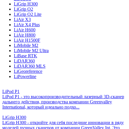
LiGrip H300
LiGrip O2
LiGrip O2 Lite
LiAir X3
LiAir X4 Plus
LiAir H600
LiAir H800
LiAir H1500F
LiMobile M2
LiMobile M2 Ultra
LiBase RTK
LiDAR360
LiDAR360 MLS
LiGeoreference
LiPowerline
LiPod P1
LiPod P1 - это высокопроизводительный лазерный 3D-сканер
дальнего действия, производства компании Greenvalley
International, который идеально подхо...
LiGrip H300
LiGrip H300 - откройте для себя последние инновации в ряду
моделей ручных сканеров от компании GreenValley Int. Это