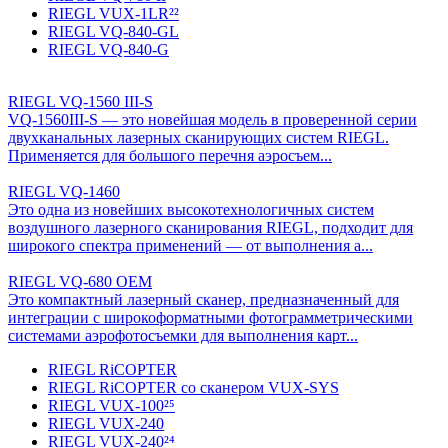
RIEGL VUX-1LR²²
RIEGL VQ-840-GL
RIEGL VQ-840-G
RIEGL VQ-1560 III-S
VQ-1560III-S — это новейшая модель в проверенной серии
двухканальных лазерных сканирующих систем RIEGL.
Применяется для большого перечня аэросъем...
RIEGL VQ-1460
Это одна из новейших высокотехнологичных систем
воздушного лазерного сканирования RIEGL, подходит для
широкого спектра применений — от выполнения а...
RIEGL VQ-680 OEM
Это компактный лазерный сканер, предназначенный для
интеграции с широкоформатными фотограмметрическими
системами аэрофотосъемки для выполнения карт...
RIEGL RiCOPTER
RIEGL RiCOPTER со сканером VUX-SYS
RIEGL VUX-100²⁵
RIEGL VUX-240
RIEGL VUX-240²⁴