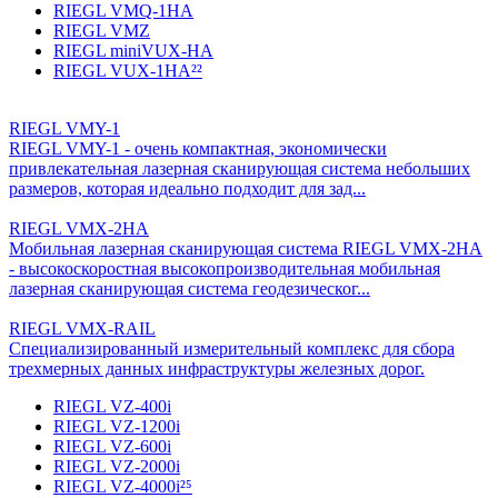
RIEGL VMQ-1HA
RIEGL VMZ
RIEGL miniVUX-HA
RIEGL VUX-1HA²²
RIEGL VMY-1
RIEGL VMY-1 - очень компактная, экономически
привлекательная лазерная сканирующая система небольших
размеров, которая идеально подходит для зад...
RIEGL VMX-2HA
Мобильная лазерная сканирующая система RIEGL VMX-2HA
- высокоскоростная высокопроизводительная мобильная
лазерная сканирующая система геодезическог...
RIEGL VMX-RAIL
Специализированный измерительный комплекс для сбора
трехмерных данных инфраструктуры железных дорог.
RIEGL VZ-400i
RIEGL VZ-1200i
RIEGL VZ-600i
RIEGL VZ-2000i
RIEGL VZ-4000i²⁵