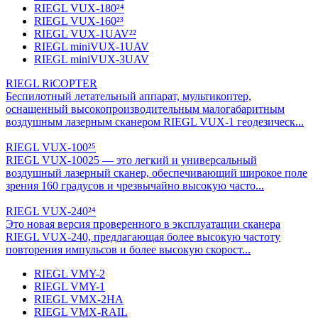
RIEGL VUX-180²⁴
RIEGL VUX-160²³
RIEGL VUX-1UAV²²
RIEGL miniVUX-1UAV
RIEGL miniVUX-3UAV
RIEGL RiCOPTER
Беспилотный летательный аппарат, мультикоптер,
оснащенный высокопроизводительным малогабаритным
воздушным лазерным сканером RIEGL VUX-1 геодезическ...
RIEGL VUX-100²⁵
RIEGL VUX-10025 — это легкий и универсальный
воздушный лазерный сканер, обеспечивающий широкое поле
зрения 160 градусов и чрезвычайно высокую часто...
RIEGL VUX-240²⁴
Это новая версия проверенного в эксплуатации сканера
RIEGL VUX-240, предлагающая более высокую частоту
повторения импульсов и более высокую скорост...
RIEGL VMY-2
RIEGL VMY-1
RIEGL VMX-2HA
RIEGL VMX-RAIL