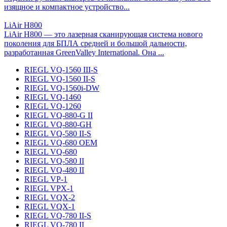
изящное и компактное устройство...
LiAir H800
LiAir H800 — это лазерная сканирующая система нового
поколения для БПЛА средней и большой дальности,
разработанная GreenValley International. Она ...
RIEGL VQ-1560 III-S
RIEGL VQ-1560 II-S
RIEGL VQ-1560i-DW
RIEGL VQ-1460
RIEGL VQ-1260
RIEGL VQ-880-G II
RIEGL VQ-880-GH
RIEGL VQ-580 II-S
RIEGL VQ-680 OEM
RIEGL VQ-680
RIEGL VQ-580 II
RIEGL VQ-480 II
RIEGL VP-1
RIEGL VPX-1
RIEGL VQX-2
RIEGL VQX-1
RIEGL VQ-780 II-S
RIEGL VQ-780 II