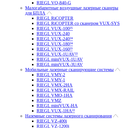
RIEGL VQ-840-G
Малогабаритные воздушные лазерные сканеры
для БПЛА
RIEGL RiCOPTER
RIEGL RiCOPTER со сканером VUX-SYS
RIEGL VUX-100²⁵
RIEGL VUX-240
RIEGL VUX-240²⁴
RIEGL VUX-180²⁴
RIEGL VUX-160²³
RIEGL VUX-1UAV²²
RIEGL miniVUX-1UAV
RIEGL miniVUX-3UAV
Мобильные лазерные сканирующие системы
RIEGL VMY-2
RIEGL VMY-1
RIEGL VMX-2HA
RIEGL VMX-RAIL
RIEGL VMQ-1HA
RIEGL VMZ
RIEGL miniVUX-HA
RIEGL VUX-1HA²²
Наземные системы лазерного сканирования
RIEGL VZ-400i
RIEGL VZ-1200i