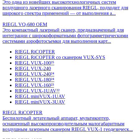
Это одна из новейших высокотехнологичных систем
воздушного лазерного сканирования RIEGL, подходит для
широкого спектра применений — от выполнения а...
RIEGL VQ-680 OEM
Это компактный лазерный сканер, предназначенный для
интеграции с широкоформатными фотограмметрическими
системами аэрофотосъемки для выполнения карт...
RIEGL RiCOPTER
RIEGL RiCOPTER со сканером VUX-SYS
RIEGL VUX-100²⁵
RIEGL VUX-240
RIEGL VUX-240²⁴
RIEGL VUX-180²⁴
RIEGL VUX-160²³
RIEGL VUX-1UAV²²
RIEGL miniVUX-1UAV
RIEGL miniVUX-3UAV
RIEGL RiCOPTER
Беспилотный летательный аппарат, мультикоптер,
оснащенный высокопроизводительным малогабаритным
воздушным лазерным сканером RIEGL VUX-1 геодезическ...