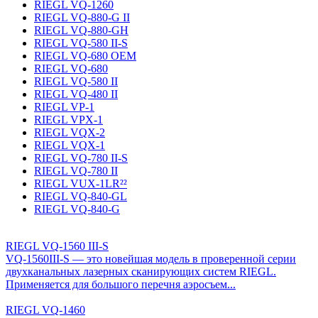
RIEGL VQ-1260
RIEGL VQ-880-G II
RIEGL VQ-880-GH
RIEGL VQ-580 II-S
RIEGL VQ-680 OEM
RIEGL VQ-680
RIEGL VQ-580 II
RIEGL VQ-480 II
RIEGL VP-1
RIEGL VPX-1
RIEGL VQX-2
RIEGL VQX-1
RIEGL VQ-780 II-S
RIEGL VQ-780 II
RIEGL VUX-1LR²²
RIEGL VQ-840-GL
RIEGL VQ-840-G
RIEGL VQ-1560 III-S
VQ-1560III-S — это новейшая модель в проверенной серии
двухканальных лазерных сканирующих систем RIEGL.
Применяется для большого перечня аэросъем...
RIEGL VQ-1460