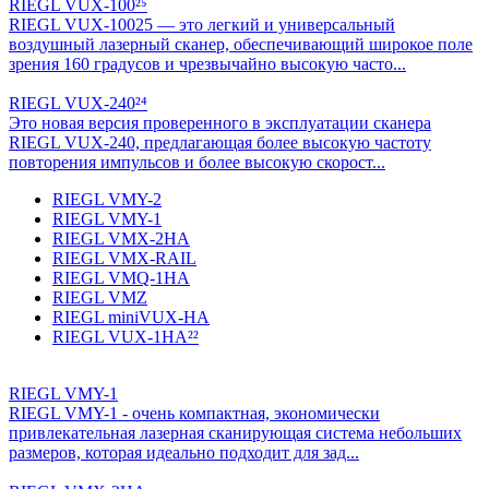
RIEGL VUX-100²⁵
RIEGL VUX-10025 — это легкий и универсальный
воздушный лазерный сканер, обеспечивающий широкое поле
зрения 160 градусов и чрезвычайно высокую часто...
RIEGL VUX-240²⁴
Это новая версия проверенного в эксплуатации сканера
RIEGL VUX-240, предлагающая более высокую частоту
повторения импульсов и более высокую скорост...
RIEGL VMY-2
RIEGL VMY-1
RIEGL VMX-2HA
RIEGL VMX-RAIL
RIEGL VMQ-1HA
RIEGL VMZ
RIEGL miniVUX-HA
RIEGL VUX-1HA²²
RIEGL VMY-1
RIEGL VMY-1 - очень компактная, экономически
привлекательная лазерная сканирующая система небольших
размеров, которая идеально подходит для зад...