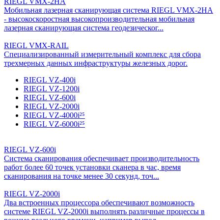
RIEGL VMX-2HA
Мобильная лазерная сканирующая система RIEGL VMX-2HA
- высокоскоростная высокопроизводительная мобильная
лазерная сканирующая система геодезическог...
RIEGL VMX-RAIL
Специализированный измерительный комплекс для сбора
трехмерных данных инфраструктуры железных дорог.
RIEGL VZ-400i
RIEGL VZ-1200i
RIEGL VZ-600i
RIEGL VZ-2000i
RIEGL VZ-4000i²⁵
RIEGL VZ-6000i²⁵
RIEGL VZ-600i
Система сканирования обеспечивает производительность
работ более 60 точек установки сканера в час, время
сканирования на точке менее 30 секунд, точ...
RIEGL VZ-2000i
Два встроенных процессора обеспечивают возможность
системе RIEGL VZ-2000i выполнять различные процессы в