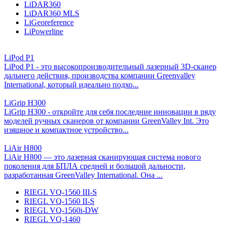
LiDAR360
LiDAR360 MLS
LiGeoreference
LiPowerline
LiPod P1
LiPod P1 - это высокопроизводительный лазерный 3D-сканер
дальнего действия, производства компании Greenvalley
International, который идеально подхо...
LiGrip H300
LiGrip H300 - откройте для себя последние инновации в ряду
моделей ручных сканеров от компании GreenValley Int. Это
изящное и компактное устройство...
LiAir H800
LiAir H800 — это лазерная сканирующая система нового
поколения для БПЛА средней и большой дальности,
разработанная GreenValley International. Она ...
RIEGL VQ-1560 III-S
RIEGL VQ-1560 II-S
RIEGL VQ-1560i-DW
RIEGL VQ-1460