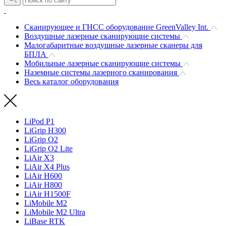
Сканирующее и ГНСС оборудование GreenValley Int.
Воздушные лазерные сканирующие системы
Малогабаритные воздушные лазерные сканеры для
БПЛА
Мобильные лазерные сканирующие системы
Наземные системы лазерного сканирования
Весь каталог оборудования
LiPod P1
LiGrip H300
LiGrip O2
LiGrip O2 Lite
LiAir X3
LiAir X4 Plus
LiAir H600
LiAir H800
LiAir H1500F
LiMobile M2
LiMobile M2 Ultra
LiBase RTK