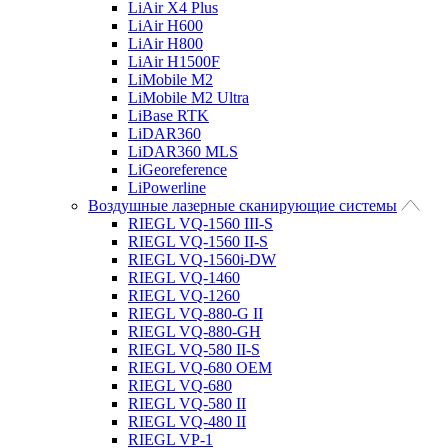
LiAir X4 Plus
LiAir H600
LiAir H800
LiAir H1500F
LiMobile M2
LiMobile M2 Ultra
LiBase RTK
LiDAR360
LiDAR360 MLS
LiGeoreference
LiPowerline
Воздушные лазерные сканирующие системы
RIEGL VQ-1560 III-S
RIEGL VQ-1560 II-S
RIEGL VQ-1560i-DW
RIEGL VQ-1460
RIEGL VQ-1260
RIEGL VQ-880-G II
RIEGL VQ-880-GH
RIEGL VQ-580 II-S
RIEGL VQ-680 OEM
RIEGL VQ-680
RIEGL VQ-580 II
RIEGL VQ-480 II
RIEGL VP-1