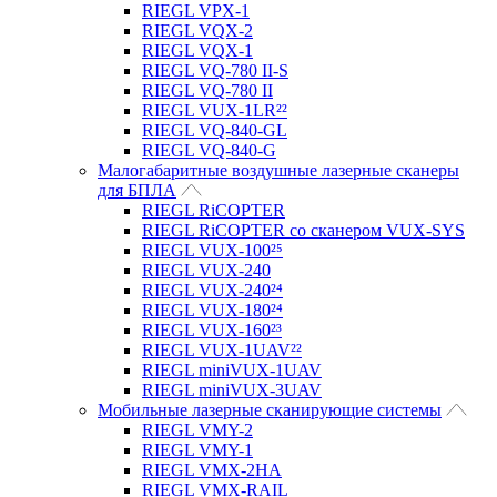
RIEGL VPX-1
RIEGL VQX-2
RIEGL VQX-1
RIEGL VQ-780 II-S
RIEGL VQ-780 II
RIEGL VUX-1LR²²
RIEGL VQ-840-GL
RIEGL VQ-840-G
Малогабаритные воздушные лазерные сканеры
для БПЛА
RIEGL RiCOPTER
RIEGL RiCOPTER со сканером VUX-SYS
RIEGL VUX-100²⁵
RIEGL VUX-240
RIEGL VUX-240²⁴
RIEGL VUX-180²⁴
RIEGL VUX-160²³
RIEGL VUX-1UAV²²
RIEGL miniVUX-1UAV
RIEGL miniVUX-3UAV
Мобильные лазерные сканирующие системы
RIEGL VMY-2
RIEGL VMY-1
RIEGL VMX-2HA
RIEGL VMX-RAIL