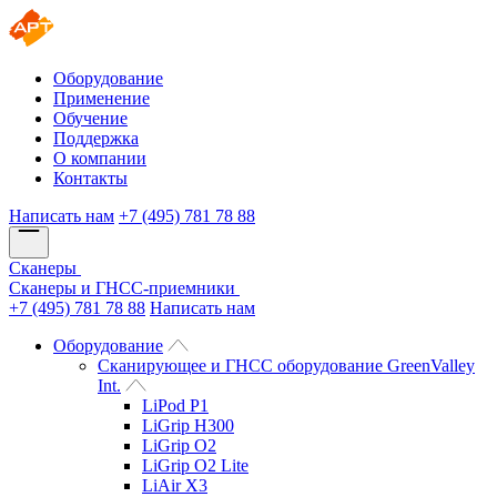
Оборудование
Применение
Обучение
Поддержка
О компании
Контакты
Написать нам
+7 (495) 781 78 88
Сканеры
Сканеры и ГНСС-приемники
+7 (495) 781 78 88
Написать нам
Оборудование
Сканирующее и ГНСС оборудование GreenValley
Int.
LiPod P1
LiGrip H300
LiGrip O2
LiGrip O2 Lite
LiAir X3