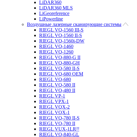
LiDAR360
LiDAR360 MLS
LiGeoreference
LiPowerline
Воздушные лазерные сканирующие системы
RIEGL VQ-1560 III-S
RIEGL VQ-1560 II-S
RIEGL VQ-1560i-DW
RIEGL VQ-1460
RIEGL VQ-1260
RIEGL VQ-880-G II
RIEGL VQ-880-GH
RIEGL VQ-580 II-S
RIEGL VQ-680 OEM
RIEGL VQ-680
RIEGL VQ-580 II
RIEGL VQ-480 II
RIEGL VP-1
RIEGL VPX-1
RIEGL VQX-2
RIEGL VQX-1
RIEGL VQ-780 II-S
RIEGL VQ-780 II
RIEGL VUX-1LR²²
RIEGL VQ-840-GL