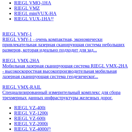
RIEGL VMQ-1HA
RIEGL VMZ
RIEGL miniVUX-HA
RIEGL VUX-1HA²²
RIEGL VMY-1
RIEGL VMY-1 - очень компактная, экономически
привлекательная лазерная сканирующая система небольших
размеров, которая идеально подходит для зад...
RIEGL VMX-2HA
Мобильная лазерная сканирующая система RIEGL VMX-2HA
- высокоскоростная высокопроизводительная мобильная
лазерная сканирующая система геодезическог...
RIEGL VMX-RAIL
Специализированный измерительный комплекс для сбора
трехмерных данных инфраструктуры железных дорог.
RIEGL VZ-400i
RIEGL VZ-1200i
RIEGL VZ-600i
RIEGL VZ-2000i
RIEGL VZ-4000i²⁵