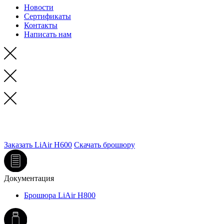
Новости
Сертификаты
Контакты
Написать нам
LiAir H600 - лазерная сканирующая система нового
поколения дальнего радиуса действия
Заказать LiAir H600
Скачать брошюру
Документация
Брошюра LiAir H800