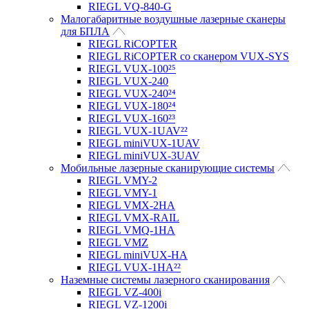
RIEGL VQ-840-G
Малогабаритные воздушные лазерные сканеры
для БПЛА
RIEGL RiCOPTER
RIEGL RiCOPTER со сканером VUX-SYS
RIEGL VUX-100²⁵
RIEGL VUX-240
RIEGL VUX-240²⁴
RIEGL VUX-180²⁴
RIEGL VUX-160²³
RIEGL VUX-1UAV²²
RIEGL miniVUX-1UAV
RIEGL miniVUX-3UAV
Мобильные лазерные сканирующие системы
RIEGL VMY-2
RIEGL VMY-1
RIEGL VMX-2HA
RIEGL VMX-RAIL
RIEGL VMQ-1HA
RIEGL VMZ
RIEGL miniVUX-HA
RIEGL VUX-1HA²²
Наземные системы лазерного сканирования
RIEGL VZ-400i
RIEGL VZ-1200i