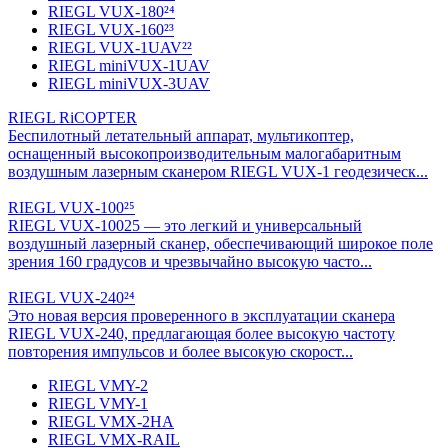
RIEGL VUX-180²⁴
RIEGL VUX-160²³
RIEGL VUX-1UAV²²
RIEGL miniVUX-1UAV
RIEGL miniVUX-3UAV
RIEGL RiCOPTER
Беспилотный летательный аппарат, мультикоптер,
оснащенный высокопроизводительным малогабаритным
воздушным лазерным сканером RIEGL VUX-1 геодезическ...
RIEGL VUX-100²⁵
RIEGL VUX-10025 — это легкий и универсальный
воздушный лазерный сканер, обеспечивающий широкое поле
зрения 160 градусов и чрезвычайно высокую часто...
RIEGL VUX-240²⁴
Это новая версия проверенного в эксплуатации сканера
RIEGL VUX-240, предлагающая более высокую частоту
повторения импульсов и более высокую скорост...
RIEGL VMY-2
RIEGL VMY-1
RIEGL VMX-2HA
RIEGL VMX-RAIL