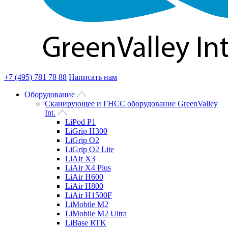
+7 (495) 781 78 88
Написать нам
Оборудование
Сканирующее и ГНСС оборудование GreenValley
Int.
LiPod P1
LiGrip H300
LiGrip O2
LiGrip O2 Lite
LiAir X3
LiAir X4 Plus
LiAir H600
LiAir H800
LiAir H1500F
LiMobile M2
LiMobile M2 Ultra
LiBase RTK