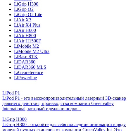
LiGrip H300
LiGrip O2
LiGrip O2 Lite
LiAir X3
LiAir X4 Plus
LiAir H600
LiAir H800
LiAir H1500F
LiMobile M2
LiMobile M2 Ultra
LiBase RTK
LiDAR360
LiDAR360 MLS
LiGeoreference
LiPowerline
LiPod P1
LiPod P1 - это высокопроизводительный лазерный 3D-сканер
дальнего действия, производства компании Greenvalley
International, который идеально подхо...
LiGrip H300
LiGrip H300 - откройте для себя последние инновации в ряду
моделей ручных сканеров от компании GreenValley Int. Это