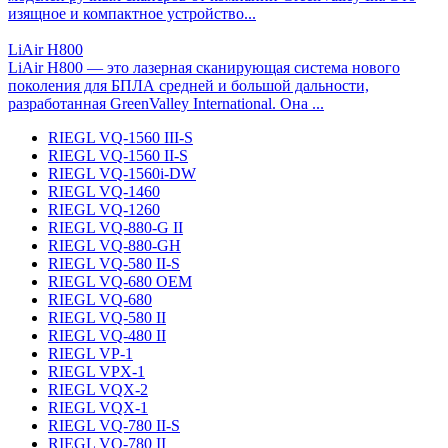
изящное и компактное устройство...
LiAir H800
LiAir H800 — это лазерная сканирующая система нового
поколения для БПЛА средней и большой дальности,
разработанная GreenValley International. Она ...
RIEGL VQ-1560 III-S
RIEGL VQ-1560 II-S
RIEGL VQ-1560i-DW
RIEGL VQ-1460
RIEGL VQ-1260
RIEGL VQ-880-G II
RIEGL VQ-880-GH
RIEGL VQ-580 II-S
RIEGL VQ-680 OEM
RIEGL VQ-680
RIEGL VQ-580 II
RIEGL VQ-480 II
RIEGL VP-1
RIEGL VPX-1
RIEGL VQX-2
RIEGL VQX-1
RIEGL VQ-780 II-S
RIEGL VQ-780 II