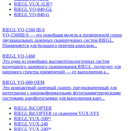
RIEGL VUX-1LR²²
RIEGL VQ-840-GL
RIEGL VQ-840-G
RIEGL VQ-1560 III-S
VQ-1560III-S — это новейшая модель в проверенной серии
двухканальных лазерных сканирующих систем RIEGL.
Применяется для большого перечня аэросъем...
RIEGL VQ-1460
Это одна из новейших высокотехнологичных систем
воздушного лазерного сканирования RIEGL, подходит для
широкого спектра применений — от выполнения а...
RIEGL VQ-680 OEM
Это компактный лазерный сканер, предназначенный для
интеграции с широкоформатными фотограмметрическими
системами аэрофотосъемки для выполнения карт...
RIEGL RiCOPTER
RIEGL RiCOPTER со сканером VUX-SYS
RIEGL VUX-100²⁵
RIEGL VUX-240
RIEGL VUX-240²⁴