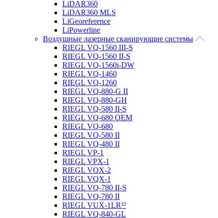
LiDAR360
LiDAR360 MLS
LiGeoreference
LiPowerline
Воздушные лазерные сканирующие системы
RIEGL VQ-1560 III-S
RIEGL VQ-1560 II-S
RIEGL VQ-1560i-DW
RIEGL VQ-1460
RIEGL VQ-1260
RIEGL VQ-880-G II
RIEGL VQ-880-GH
RIEGL VQ-580 II-S
RIEGL VQ-680 OEM
RIEGL VQ-680
RIEGL VQ-580 II
RIEGL VQ-480 II
RIEGL VP-1
RIEGL VPX-1
RIEGL VQX-2
RIEGL VQX-1
RIEGL VQ-780 II-S
RIEGL VQ-780 II
RIEGL VUX-1LR²²
RIEGL VQ-840-GL