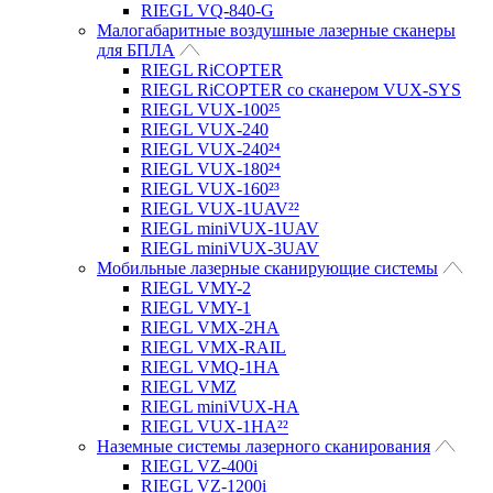
RIEGL VQ-840-G
Малогабаритные воздушные лазерные сканеры
для БПЛА
RIEGL RiCOPTER
RIEGL RiCOPTER со сканером VUX-SYS
RIEGL VUX-100²⁵
RIEGL VUX-240
RIEGL VUX-240²⁴
RIEGL VUX-180²⁴
RIEGL VUX-160²³
RIEGL VUX-1UAV²²
RIEGL miniVUX-1UAV
RIEGL miniVUX-3UAV
Мобильные лазерные сканирующие системы
RIEGL VMY-2
RIEGL VMY-1
RIEGL VMX-2HA
RIEGL VMX-RAIL
RIEGL VMQ-1HA
RIEGL VMZ
RIEGL miniVUX-HA
RIEGL VUX-1HA²²
Наземные системы лазерного сканирования
RIEGL VZ-400i
RIEGL VZ-1200i