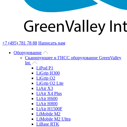
+7 (495) 781 78 88
Написать нам
Оборудование
Сканирующее и ГНСС оборудование GreenValley
Int.
LiPod P1
LiGrip H300
LiGrip O2
LiGrip O2 Lite
LiAir X3
LiAir X4 Plus
LiAir H600
LiAir H800
LiAir H1500F
LiMobile M2
LiMobile M2 Ultra
LiBase RTK