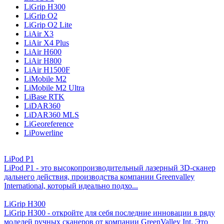
LiGrip H300
LiGrip O2
LiGrip O2 Lite
LiAir X3
LiAir X4 Plus
LiAir H600
LiAir H800
LiAir H1500F
LiMobile M2
LiMobile M2 Ultra
LiBase RTK
LiDAR360
LiDAR360 MLS
LiGeoreference
LiPowerline
LiPod P1
LiPod P1 - это высокопроизводительный лазерный 3D-сканер
дальнего действия, производства компании Greenvalley
International, который идеально подхо...
LiGrip H300
LiGrip H300 - откройте для себя последние инновации в ряду
моделей ручных сканеров от компании GreenValley Int. Это