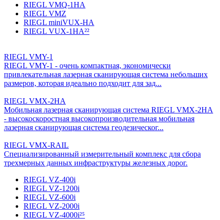
RIEGL VMQ-1HA
RIEGL VMZ
RIEGL miniVUX-HA
RIEGL VUX-1HA²²
RIEGL VMY-1
RIEGL VMY-1 - очень компактная, экономически
привлекательная лазерная сканирующая система небольших
размеров, которая идеально подходит для зад...
RIEGL VMX-2HA
Мобильная лазерная сканирующая система RIEGL VMX-2HA
- высокоскоростная высокопроизводительная мобильная
лазерная сканирующая система геодезическог...
RIEGL VMX-RAIL
Специализированный измерительный комплекс для сбора
трехмерных данных инфраструктуры железных дорог.
RIEGL VZ-400i
RIEGL VZ-1200i
RIEGL VZ-600i
RIEGL VZ-2000i
RIEGL VZ-4000i²⁵