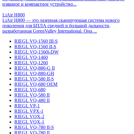
изящное и компактное устройство...
LiAir H800
LiAir H800 — это лазерная сканирующая система нового
поколения для БПЛА средней и большой дальности,
разработанная GreenValley International. Она ...
RIEGL VQ-1560 III-S
RIEGL VQ-1560 II-S
RIEGL VQ-1560i-DW
RIEGL VQ-1460
RIEGL VQ-1260
RIEGL VQ-880-G II
RIEGL VQ-880-GH
RIEGL VQ-580 II-S
RIEGL VQ-680 OEM
RIEGL VQ-680
RIEGL VQ-580 II
RIEGL VQ-480 II
RIEGL VP-1
RIEGL VPX-1
RIEGL VQX-2
RIEGL VQX-1
RIEGL VQ-780 II-S
RIEGL VQ-780 II