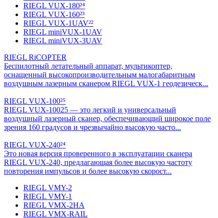
RIEGL VUX-180²⁴
RIEGL VUX-160²³
RIEGL VUX-1UAV²²
RIEGL miniVUX-1UAV
RIEGL miniVUX-3UAV
RIEGL RiCOPTER
Беспилотный летательный аппарат, мультикоптер,
оснащенный высокопроизводительным малогабаритным
воздушным лазерным сканером RIEGL VUX-1 геодезическ...
RIEGL VUX-100²⁵
RIEGL VUX-10025 — это легкий и универсальный
воздушный лазерный сканер, обеспечивающий широкое поле
зрения 160 градусов и чрезвычайно высокую часто...
RIEGL VUX-240²⁴
Это новая версия проверенного в эксплуатации сканера
RIEGL VUX-240, предлагающая более высокую частоту
повторения импульсов и более высокую скорост...
RIEGL VMY-2
RIEGL VMY-1
RIEGL VMX-2HA
RIEGL VMX-RAIL