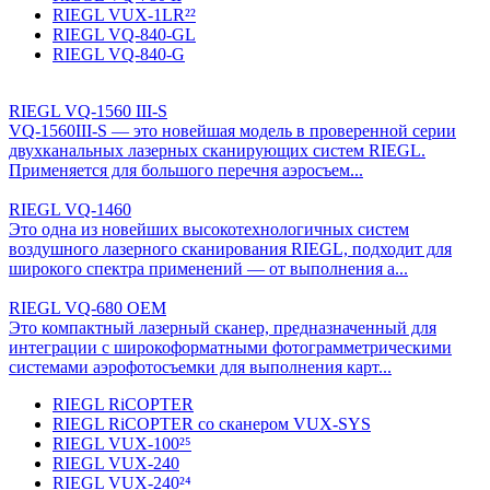
RIEGL VUX-1LR²²
RIEGL VQ-840-GL
RIEGL VQ-840-G
RIEGL VQ-1560 III-S
VQ-1560III-S — это новейшая модель в проверенной серии
двухканальных лазерных сканирующих систем RIEGL.
Применяется для большого перечня аэросъем...
RIEGL VQ-1460
Это одна из новейших высокотехнологичных систем
воздушного лазерного сканирования RIEGL, подходит для
широкого спектра применений — от выполнения а...
RIEGL VQ-680 OEM
Это компактный лазерный сканер, предназначенный для
интеграции с широкоформатными фотограмметрическими
системами аэрофотосъемки для выполнения карт...
RIEGL RiCOPTER
RIEGL RiCOPTER со сканером VUX-SYS
RIEGL VUX-100²⁵
RIEGL VUX-240
RIEGL VUX-240²⁴